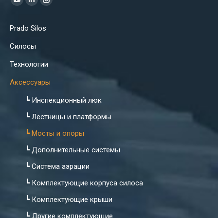
YouTube
Linkedin
Instagram
page
page
page
Prado Silos
opens
opens
opens
in
in
in
Силосы
new
new
new
Технологии
window
window
window
Аксессуары
┕ Инспекционный люк
┕ Лестницы и платформы
┕ Мосты и опоры
┕ Дополнительные системы
┕ Система аэрации
┕ Комплектующие корпуса силоса
┕ Комплектующие крыши
┕ Другие комплектующие