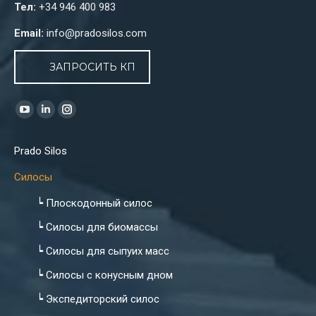
Тел:
+34 946 400 983
Email:
info@pradosilos.com
ЗАПРОСИТЬ КП
Найдите нас:
YouTube
Linkedin
Instagram
page
page
page
Prado Silos
opens
opens
opens
in
in
in
Силосы
new
new
new
┕ Плоскодонный силос
window
window
window
┕ Силосы для биомассы
┕ Силосы для сыпуих масс
┕ Силосы с конусным дном
┕ Экспедиторский силос