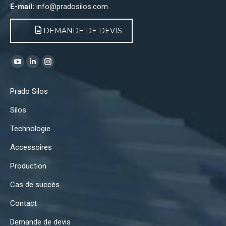
E-mail:
info@pradosilos.com
DEMANDE DE DEVIS
Trouvez nous sur :
YouTube
LinkedIn
Instagram
page
page
page
Prado Silos
opens
opens
opens
in
in
in
Silos
new
new
new
Technologie
window
window
window
Accessoires
Production
Cas de succès
Contact
Demande de devis