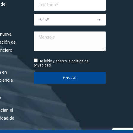
 de
 nueva
ración de
anciero
He leído y acepto la
política de
privacidad
.
a en
ciencia
o
5
cian el
ridad de