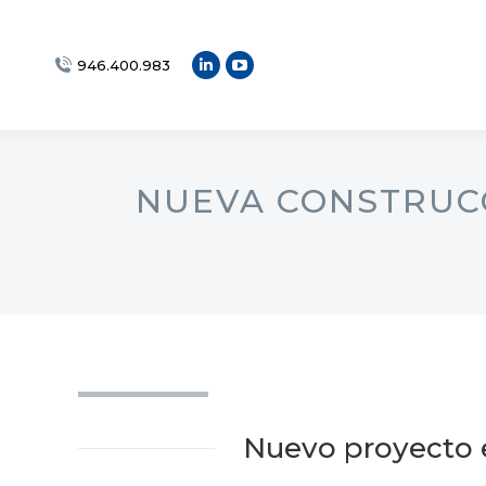
946.400.983
Linkedin
YouTube
page
page
opens
opens
in
in
new
new
NUEVA CONSTRUCC
window
window
Nuevo proyecto e